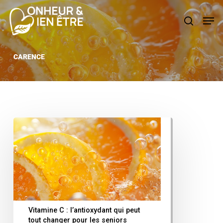
Skip
Men
search
to
main
content
CARENCE
Vitamine C : l’antioxydant qui peut
tout changer pour les seniors