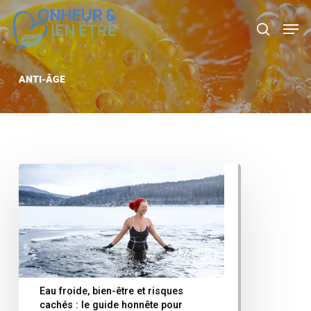
Skip
Men
search
to
main
content
ANTI-ÂGE
Eau froide, bien-être et risques
cachés : le guide honnête pour