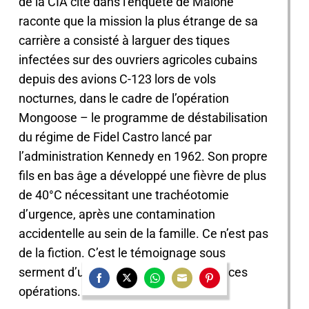
de la CIA cité dans l’enquête de Malone
raconte que la mission la plus étrange de sa
carrière a consisté à larguer des tiques
infectées sur des ouvriers agricoles cubains
depuis des avions C-123 lors de vols
nocturnes, dans le cadre de l’opération
Mongoose – le programme de déstabilisation
du régime de Fidel Castro lancé par
l’administration Kennedy en 1962. Son propre
fils en bas âge a développé une fièvre de plus
de 40°C nécessitant une trachéotomie
d’urgence, après une contamination
accidentelle au sein de la famille. Ce n’est pas
de la fiction. C’est le témoignage sous
serment d’un homme qui a participé à ces
opérations.
Share
Share
Share
Share
Share