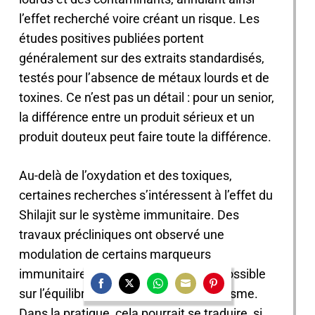
l’effet recherché voire créant un risque. Les
études positives publiées portent
généralement sur des extraits standardisés,
testés pour l’absence de métaux lourds et de
toxines. Ce n’est pas un détail : pour un senior,
la différence entre un produit sérieux et un
produit douteux peut faire toute la différence.
Au-delà de l’oxydation et des toxiques,
certaines recherches s’intéressent à l’effet du
Shilajit sur le système immunitaire. Des
travaux précliniques ont observé une
modulation de certains marqueurs
immunitaires, suggérant une action possible
sur l’équilibre des défenses de l’organisme.
Share
Share
Share
Share
Share
Dans la pratique, cela pourrait se traduire, si