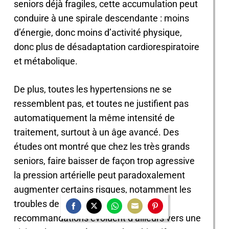
seniors déjà fragiles, cette accumulation peut
conduire à une spirale descendante : moins
d’énergie, donc moins d’activité physique,
donc plus de désadaptation cardiorespiratoire
et métabolique.
De plus, toutes les hypertensions ne se
ressemblent pas, et toutes ne justifient pas
automatiquement la même intensité de
traitement, surtout à un âge avancé. Des
études ont montré que chez les très grands
seniors, faire baisser de façon trop agressive
la pression artérielle peut paradoxalement
augmenter certains risques, notamment les
troubles de perfusion cérébrale. Les
recommandations évoluent d’ailleurs vers une
Share
Share
Share
Share
Share